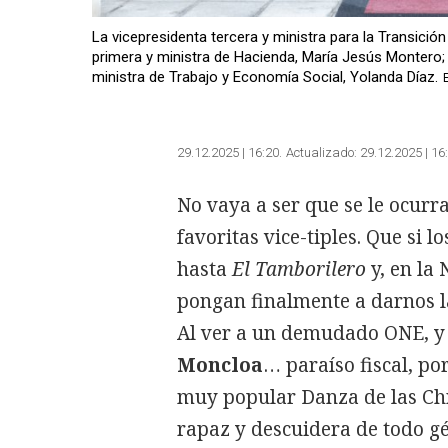
La vicepresidenta tercera y ministra para la Transició
primera y ministra de Hacienda, María Jesús Montero; 
ministra de Trabajo y Economía Social, Yolanda Díaz.
29.12.2025 | 16:20
Actualizado:
29.12.2025 | 16
No vaya a ser que se le ocurr
favoritas vice-tiples. Que si 
hasta
El Tamborilero
y, en la
pongan finalmente a darnos l
Al ver a un demudado ONE, y
Moncloa
… paraíso fiscal, po
muy popular Danza de las Chr
rapaz y descuidera de todo g