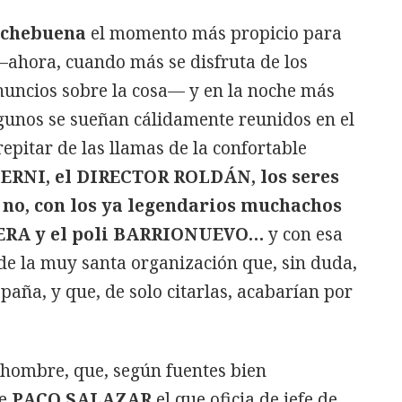
chebuena
el momento más propicio para
ahora, cuando más se disfruta de los
nuncios sobre la cosa— y en la noche más
lgunos se sueñan cálidamente reunidos en el
repitar de las llamas de la confortable
ERNI, el DIRECTOR ROLDÁN, los seres
no, con los ya legendarios muchachos
e VERA y el poli BARRIONUEVO…
y con esa
de la muy santa organización que, sin duda,
paña, y que, de solo citarlas, acabarían por
l hombre, que, según fuentes bien
te
PACO SALAZAR
el que oficia de jefe de