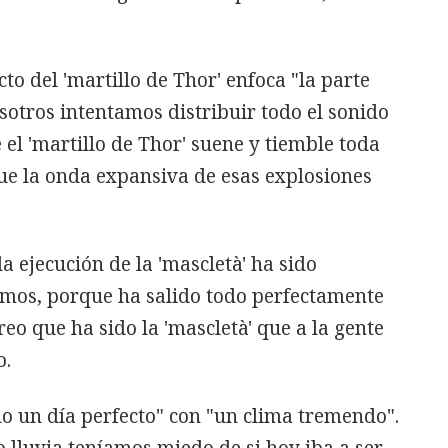
to del 'martillo de Thor' enfoca "la parte
osotros intentamos distribuir todo el sonido
 el 'martillo de Thor' suene y tiemble toda
egue la onda expansiva de esas explosiones
la ejecución de la 'mascletà' ha sido
simos, porque ha salido todo perfectamente
eo que ha sido la 'mascletà' que a la gente
o.
o un día perfecto" con "un clima tremendo".
o lluvia teníamos miedo de si hoy iba a ser