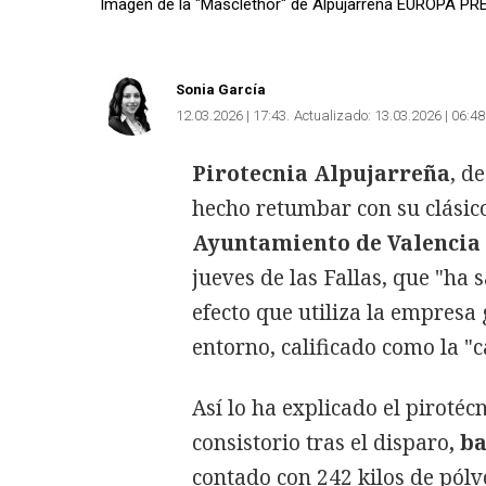
Imagen de la "Masclethor" de Alpujarreña EUROPA PR
Sonia García
12.03.2026 | 17:43
Actualizado:
13.03.2026 | 06:48
Pirotecnia Alpujarreña
, d
hecho retumbar con su clásico
Ayuntamiento de Valencia
jueves de las Fallas, que "ha 
efecto que utiliza la empresa
entorno, calificado como la "c
Así lo ha explicado el pirotéc
consistorio tras el disparo
, b
contado con 242 kilos de pólv