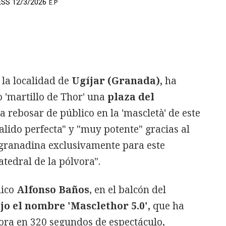
ESS 12/3/2026
E.P
e la localidad de
Ugíjar (Granada),
ha
 'martillo de Thor' una
plaza del
a rebosar de público en la 'mascletà' de este
salido perfecta" y "muy potente" gracias al
 granadina exclusivamente para este
atedral de la pólvora".
nico
Alfonso Baños
, en el balcón del
ajo el nombre 'Masclethor 5.0',
que ha
ora en 320 segundos de espectáculo,