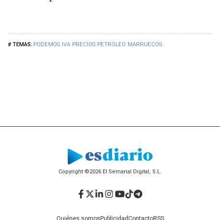
PODEMOS
IVA
PRECIOS
PETRÓLEO
MARRUECOS
Copyright ©2026 El Semanal Digital, S.L.
Facebook
Twitter
LinkedIn
Instagram
YouTube
TikTok
Telegram
Quiénes somos
Publicidad
Contacto
RSS