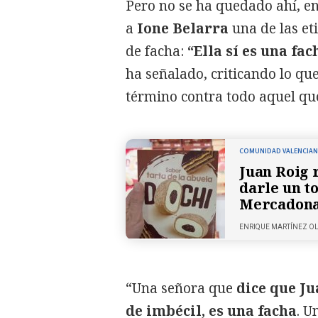
Pero no se ha quedado ahí, en
a
Ione Belarra
una de las et
de facha:
“Ella sí es una fa
ha señalado, criticando lo qu
término contra todo aquel qu
COMUNIDAD VALENCIA
Juan Roig 
darle un t
Mercadon
ENRIQUE MARTÍNEZ O
“Una señora que
dice que Ju
de imbécil, es una facha
. U