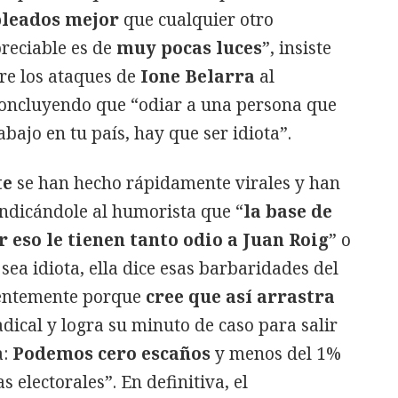
pleados mejor
que cualquier otro
preciable es de
muy pocas luces
”, insiste
re los ataques de
Ione Belarra
al
concluyendo que “odiar a una persona que
bajo en tu país, hay que ser idiota”.
te
se han hecho rápidamente virales y han
indicándole al humorista que “
la base de
 eso le tienen tanto odio a Juan Roig
” o
sea idiota, ella dice esas barbaridades del
entemente porque
cree que así arrastra
dical y logra su minuto de caso para salir
a:
Podemos cero escaños
y menos del 1%
s electorales”. En definitiva, el