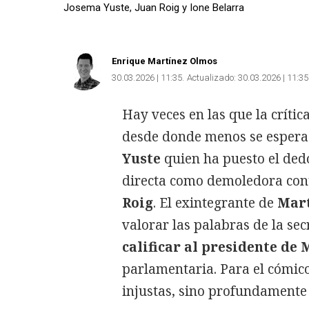
Josema Yuste, Juan Roig y Ione Belarra
Enrique Martínez Olmos
30.03.2026 | 11:35
Actualizado:
30.03.2026 | 11:35
Hay veces en las que la crític
desde donde menos se espera.
Yuste
quien ha puesto el dedo
directa como demoledora co
Roig
. El exintegrante de
Mart
valorar las palabras de la se
calificar al presidente de
parlamentaria. Para el cómico
injustas, sino profundamente