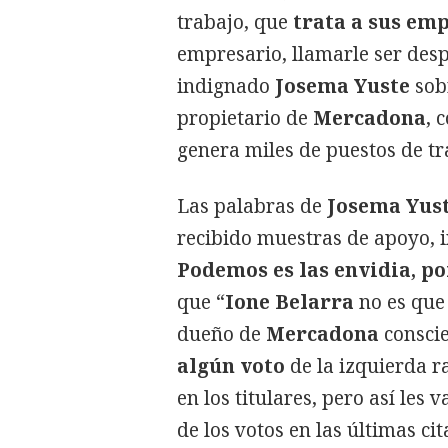
trabajo, que
trata a sus em
empresario, llamarle ser des
indignado
Josema Yuste
sob
propietario de
Mercadona
, 
genera miles de puestos de tra
Las palabras de
Josema Yus
recibido muestras de apoyo, 
Podemos es las envidia, por
que “
Ione Belarra
no es que 
dueño de
Mercadona
consci
algún voto
de la izquierda ra
en los titulares, pero así les v
de los votos en las últimas cita