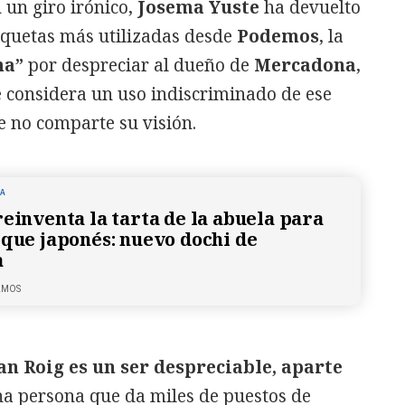
 un giro irónico,
Josema Yuste
ha devuelto
iquetas más utilizadas desde
Podemos
, la
cha”
por despreciar al dueño de
Mercadona
,
e considera un uso indiscriminado de ese
e no comparte su visión.
NA
reinventa la tarta de la abuela para
oque japonés: nuevo dochi de
a
LMOS
an Roig es un ser despreciable, aparte
na persona que da miles de puestos de