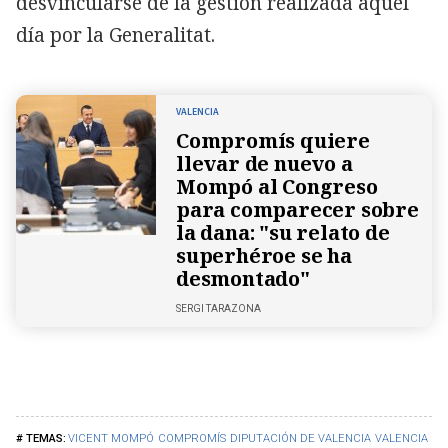
desvincularse de la gestión realizada aquel
día por la Generalitat.
VALENCIA
Compromís quiere
llevar de nuevo a
Mompó al Congreso
para comparecer sobre
la dana: "su relato de
superhéroe se ha
desmontado"
SERGI TARAZONA
VICENT MOMPÓ
COMPROMÍS
DIPUTACIÓN DE VALENCIA
VALENCIA
DA