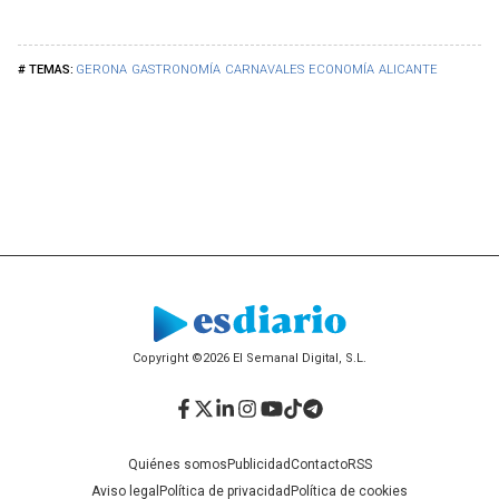
GERONA
GASTRONOMÍA
CARNAVALES
ECONOMÍA
ALICANTE
Copyright ©2026 El Semanal Digital, S.L.
Facebook
Twitter
LinkedIn
Instagram
YouTube
TikTok
Telegram
Quiénes somos
Publicidad
Contacto
RSS
Aviso legal
Política de privacidad
Política de cookies