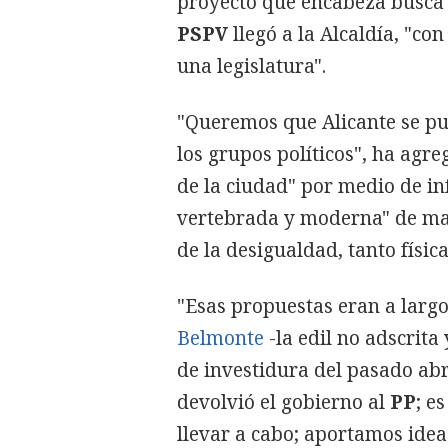
proyecto que encabeza busca d
PSPV
llegó a la Alcaldía, "co
una legislatura".
"Queremos que Alicante se pu
los grupos políticos", ha agr
de la ciudad" por medio de in
vertebrada y moderna" de man
de la desigualdad, tanto físic
"Esas propuestas eran a larg
Belmonte
-la edil no adscrita
de investidura del pasado abr
devolvió el gobierno al
PP
; e
llevar a cabo; aportamos idea