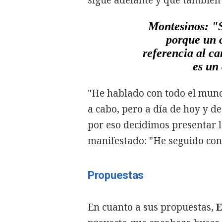
sigue adelante y que también 
Montesinos: "S
porque un 
referencia al c
es un
"He hablado con todo el mund
a cabo, pero a día de hoy y d
por eso decidimos presentar l
manifestado: "He seguido con
Propuestas
En cuanto a sus propuestas,
E