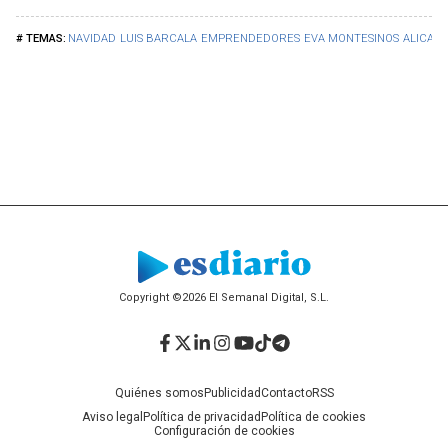
NAVIDAD
LUIS BARCALA
EMPRENDEDORES
EVA MONTESINOS
ALICAN
Copyright ©2026 El Semanal Digital, S.L.
Facebook
Twitter
LinkedIn
Instagram
YouTube
TikTok
Telegram
Quiénes somos
Publicidad
Contacto
RSS
Aviso legal
Política de privacidad
Política de cookies
Configuración de cookies