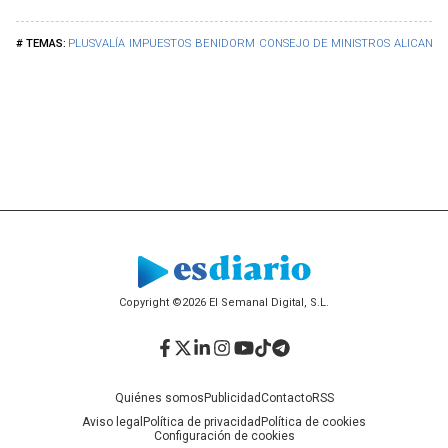
PLUSVALÍA
IMPUESTOS
BENIDORM
CONSEJO DE MINISTROS
ALICANTE
Copyright ©2026 El Semanal Digital, S.L.
Facebook
Twitter
LinkedIn
Instagram
YouTube
TikTok
Telegram
Quiénes somos
Publicidad
Contacto
RSS
Aviso legal
Política de privacidad
Política de cookies
Configuración de cookies