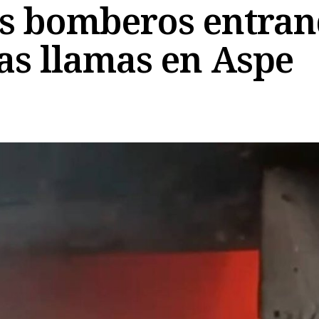
s bomberos entran
as llamas en Aspe
Copiar