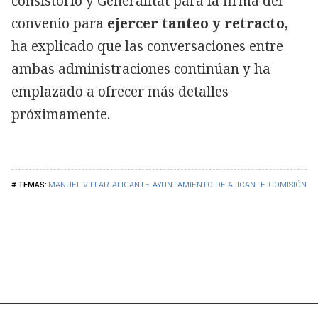
consistorio y Generalitat para la firma del
convenio para
ejercer tanteo y retracto
,
ha explicado que las conversaciones entre
ambas administraciones continúan y ha
emplazado a ofrecer más detalles
próximamente.
MANUEL VILLAR
ALICANTE
AYUNTAMIENTO DE ALICANTE
COMISIÓN DE