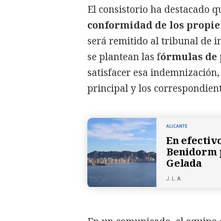
El consistorio ha destacado q
conformidad de los propie
será remitido al tribunal de 
se plantean las f
órmulas de 
satisfacer esa indemnización
principal y los correspondient
ALICANTE
En efectivo
Benidorm p
Gelada
J. L. A.