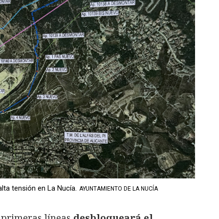
alta tensión en La Nucía.
AYUNTAMIENTO DE LA NUCÍA
s primeras líneas
desbloqueará el