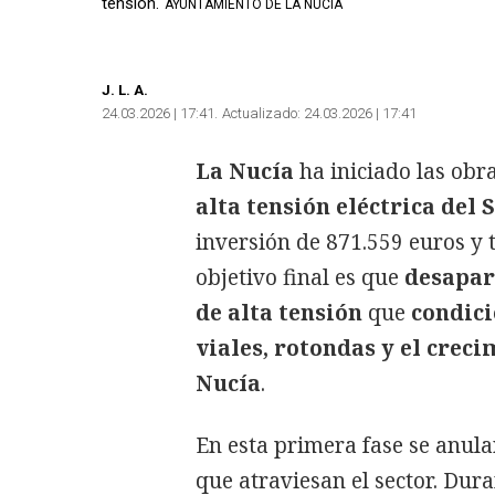
tensión.
AYUNTAMIENTO DE LA NUCÍA
J.
L. A.
24.03.2026 | 17:41
Actualizado:
24.03.2026 | 17:41
La Nucía
ha iniciado las obr
alta tensión eléctrica del 
inversión de 871.559 euros y 
objetivo final es que
desapare
de alta tensión
que
condici
viales, rotondas y el creci
Nucía
.
En esta primera fase se anular
que atraviesan el sector. Dur