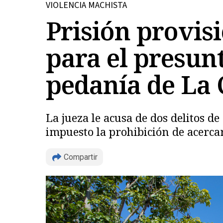
VIOLENCIA MACHISTA
Prisión provis
para el presunt
pedanía de La 
La jueza le acusa de dos delitos d
impuesto la prohibición de acercar
Compartir