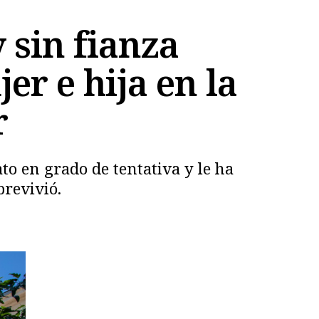
 sin fianza
er e hija en la
r
to en grado de tentativa y le ha
brevivió.