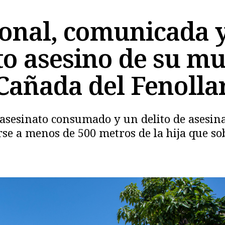
ional, comunicada y
o asesino de su muj
Cañada del Fenolla
Copiar
e asesinato consumado y un delito de asesina
se a menos de 500 metros de la hija que so