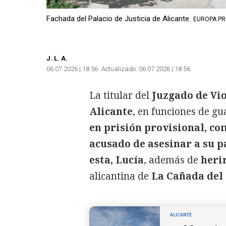
Fachada del Palacio de Justicia de Alicante.
EUROPA PR
J
. L. A.
06.07.2026 | 18:56
Actualizado:
06.07.2026 | 18:56
La titular del
Juzgado de Vi
Alicante
, en funciones de gu
en prisión provisional, co
acusado de asesinar a su pa
esta, Lucía
, además de
heri
alicantina de
La Cañada del
ALICANTE