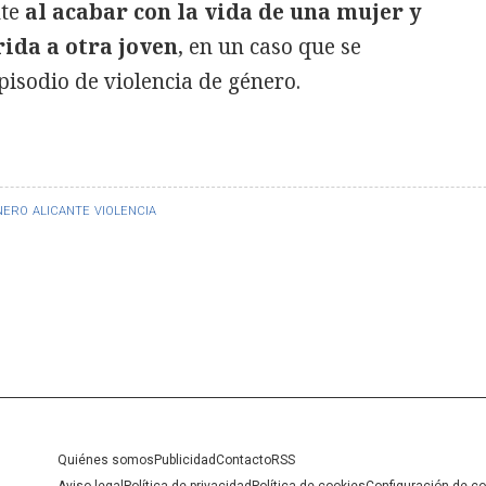
nte
al acabar con la vida de una mujer y
rida a otra joven
, en un caso que se
isodio de violencia de género.
NERO
ALICANTE
VIOLENCIA
Quiénes somos
Publicidad
Contacto
RSS
Aviso legal
Política de privacidad
Política de cookies
Configuración de c