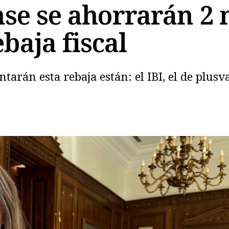
nse se ahorrarán 2 
baja fiscal
Copiar
arán esta rebaja están: el IBI, el de plusva