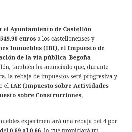
r el
Ayuntamiento de Castellón
.549,90 euros
a los castellonenses y
es Inmuebles (IBI), el Impuesto de
ación de la vía pública
.
Begoña
ellón, también ha anunciado que, durante
ura, la rebaja de impuestos será progresiva y
o el
IAE (Impuesto sobre Actividades
uesto sobre Construcciones,
nmuebles experimentará una rebaja del 4 por
 del
0,69 al 0,66
, lo que propiciará un