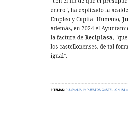
"con el fin de que el presupu
enero", ha explicado la acald
Empleo y Capital Humano,
Ju
además, en 2024 el Ayuntamie
la factura de
Reciplasa
, "que
los castellonenses, de tal for
igual".
PLUSVALÍA
IMPUESTOS
CASTELLÓN
IBI
A