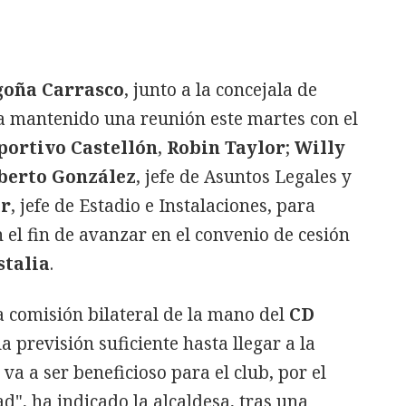
goña Carrasco
, junto a la concejala de
ha mantenido una reunión este martes con el
ortivo Castellón
,
Robin Taylor
;
Willy
berto González
, jefe de Asuntos Legales y
ar
, jefe de Estadio e Instalaciones, para
 el fin de avanzar en el convenio de cesión
stalia
.
comisión bilateral de la mano del
CD
a previsión suficiente hasta llegar a la
a a ser beneficioso para el club, por el
ad", ha indicado la alcaldesa, tras una