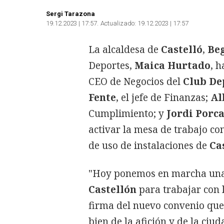
Sergi Tarazona
19.12.2023 | 17:57
Actualizado:
19.12.2023 | 17:57
La alcaldesa de
Castelló
,
Be
Deportes,
Maica Hurtado
, 
CEO de Negocios del
Club Dep
Fente
, el jefe de Finanzas;
Al
Cumplimiento; y
Jordi Porc
activar la mesa de trabajo con
de uso de instalaciones de
Ca
"Hoy ponemos en marcha una 
Castellón
para trabajar con l
firma del nuevo convenio que v
bien de la afición y de la ciud