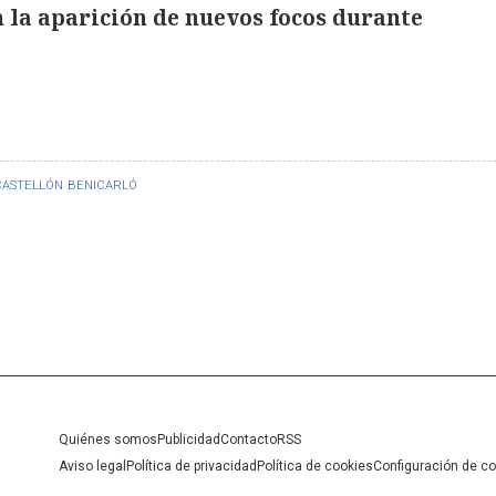
 la aparición de nuevos focos durante
CASTELLÓN
BENICARLÓ
Quiénes somos
Publicidad
Contacto
RSS
Aviso legal
Política de privacidad
Política de cookies
Configuración de c