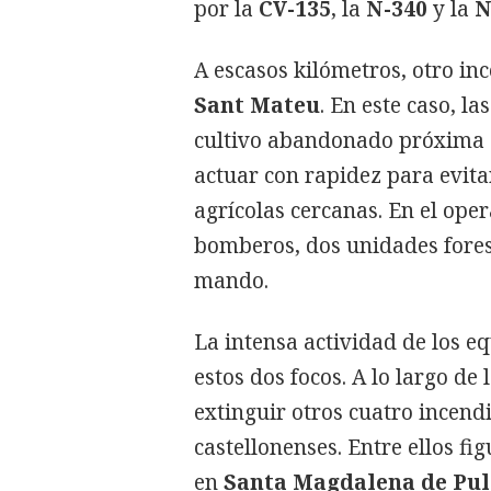
por la
CV-135
, la
N-340
y la
N
A escasos kilómetros, otro in
Sant Mateu
. En este caso, l
cultivo abandonado próxima a
actuar con rapidez para evita
agrícolas cercanas. En el ope
bomberos, dos unidades fores
mando.
La intensa actividad de los e
estos dos focos. A lo largo d
extinguir otros cuatro incend
castellonenses. Entre ellos f
en
Santa Magdalena de Pul