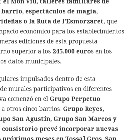
t el Món Viu
,
talleres familiares de
e barrio, espectáculos de magia,
ideñas o la Ruta de l'Esmorzaret
, que
mpacto económico para los establecimientos
rimeras ediciones de esta propuesta
rno superior a los
245.000 euro
s en los
os datos municipales.
gulares impulsados dentro de esta
 de murales participativos en diferentes
tiva comenzó en el
Grupo Perpetuo
 a otros cinco barrios:
Grupo Reyes,
upo San Agustín, Grupo San Marcos y
 consistorio prevé incorporar nuevas
s próximos meses en Tossal Gros, San