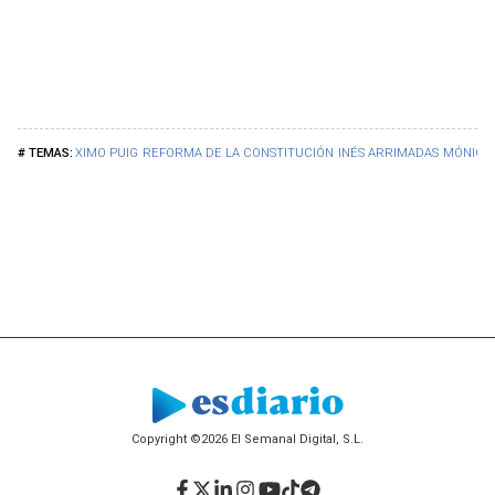
XIMO PUIG
REFORMA DE LA CONSTITUCIÓN
INÉS ARRIMADAS
MÓNICA
Copyright ©2026 El Semanal Digital, S.L.
Facebook
Twitter
LinkedIn
Instagram
YouTube
TikTok
Telegram