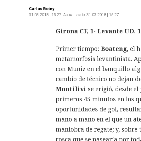
Carlos Botey
31.03.2018 | 15:27
Actualizado:
31.03.2018 | 15:27
Girona CF, 1- Levante UD, 1
Primer tiempo:
Boateng
, el
metamorfosis levantinista. A
con Muñiz en el banquillo alg
cambio de técnico no dejan de 
Montilivi
se erigió, desde el
primeros 45 minutos en los qu
oportunidades de gol, resulta
mano a mano en el que un at
maniobra de regate; y, sobre
rosca que se pasearía por toda