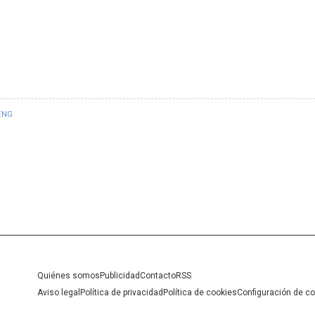
ENG
Quiénes somos
Publicidad
Contacto
RSS
Aviso legal
Política de privacidad
Política de cookies
Configuración de c