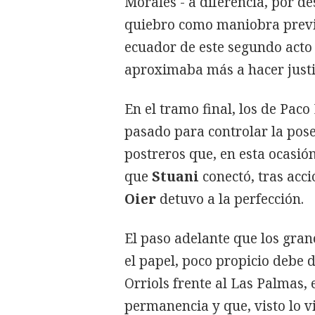
Morales - a diferencia, por de
quiebro como maniobra previ
ecuador de este segundo acto
aproximaba más a hacer justi
En el tramo final, los de Pac
pasado para controlar la poses
postreros que, en esta ocasió
que
Stuani
conectó, tras acc
Oier
detuvo a la perfección.
El paso adelante que los gran
el papel, poco propicio debe
Orriols frente al Las Palmas, 
permanencia y que, visto lo v