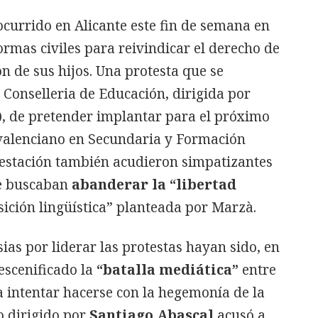
ocurrido en Alicante este fin de semana en
rmas civiles para reivindicar el derecho de
ón de sus hijos. Una protesta que se
a Conselleria de Educación, dirigida por
)
, de pretender implantar para el próximo
valenciano en Secundaria y Formación
festación también acudieron simpatizantes
ue buscaban
abanderar la “libertad
sición lingüística” planteada por Marzà.
ias por liderar las protestas hayan sido, en
 escenificado la
“batalla mediática”
entre
 intentar hacerse con la hegemonía de la
o dirigido por
Santiago Abascal
acusó a