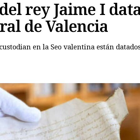
el rey Jaime I dat
dral de Valencia
ustodian en la Seo valentina están datados
Copiar