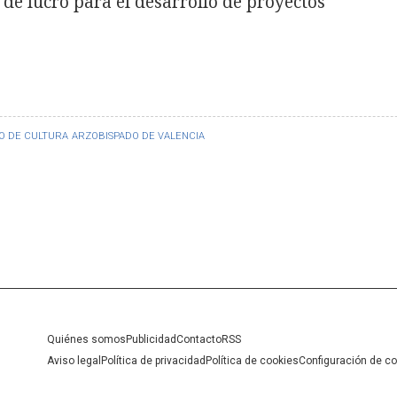
de lucro para el desarrollo de proyectos
IO DE CULTURA
ARZOBISPADO DE VALENCIA
Quiénes somos
Publicidad
Contacto
RSS
Aviso legal
Política de privacidad
Política de cookies
Configuración de c