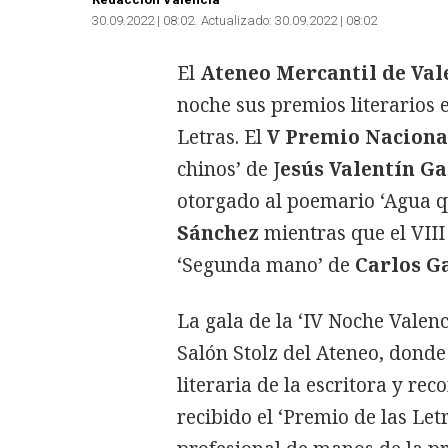
30.09.2022 | 08:02
Actualizado:
30.09.2022 | 08:02
El
Ateneo Mercantil de Val
noche sus premios literarios e
Letras. El
V Premio Naciona
chinos’ de J
esús Valentín Ga
otorgado al poemario ‘Agua q
Sánchez
mientras que el VIII
‘Segunda mano’ de
Carlos Ga
La gala de la ‘IV Noche Valenc
Salón Stolz del Ateneo, donde
literaria de la escritora y re
recibido el ‘Premio de las Let