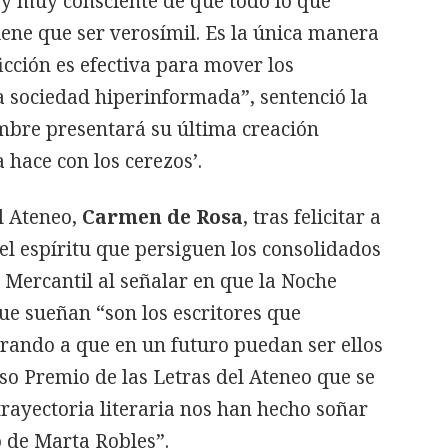
y muy consciente de que todo lo que
iene que ser verosímil. Es la única manera
ficción es efectiva para mover los
 sociedad hiperinformada”, sentenció la
mbre presentará su última creación
a hace con los cerezos’.
el Ateneo,
Carmen de Rosa
, tras felicitar a
el espíritu que persiguen los consolidados
 Mercantil al señalar en que la Noche
que sueñan “son los escritores que
rando a que en un futuro puedan ser ellos
oso Premio de las Letras del Ateneo que se
trayectoria literaria nos han hecho soñar
o de Marta Robles”.