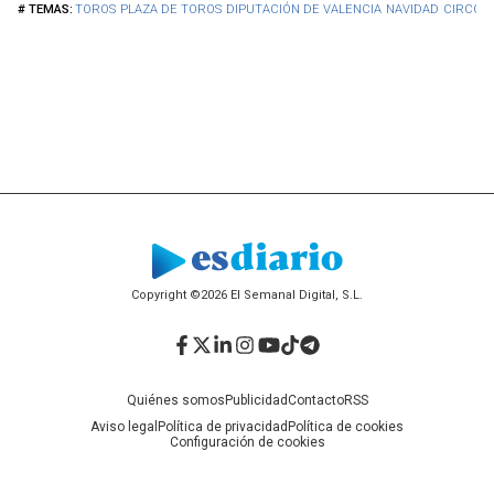
TOROS
PLAZA DE TOROS
DIPUTACIÓN DE VALENCIA
NAVIDAD
CIRCO
Copyright ©2026 El Semanal Digital, S.L.
Facebook
Twitter
LinkedIn
Instagram
YouTube
TikTok
Telegram
Quiénes somos
Publicidad
Contacto
RSS
Aviso legal
Política de privacidad
Política de cookies
Configuración de cookies