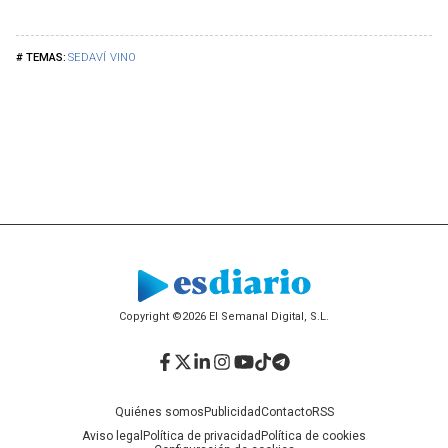
SEDAVÍ
VINO
Copyright ©2026 El Semanal Digital, S.L.
Facebook
Twitter
LinkedIn
Instagram
YouTube
TikTok
Telegram
Quiénes somos
Publicidad
Contacto
RSS
Aviso legal
Política de privacidad
Política de cookies