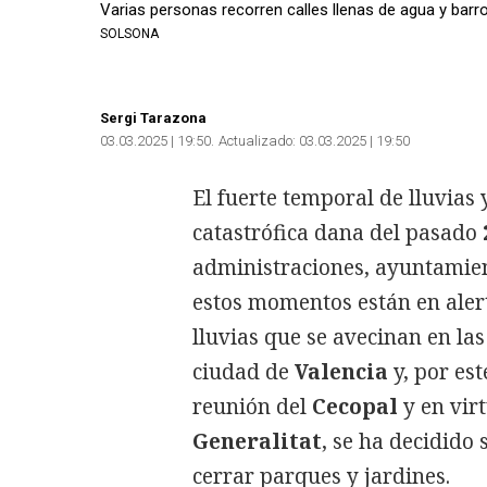
Varias personas recorren calles llenas de agua y barro
SOLSONA
Sergi Tarazona
03.03.2025 | 19:50
Actualizado:
03.03.2025 | 19:50
El fuerte temporal de lluvias 
catastrófica dana del pasado
administraciones, ayuntamien
estos momentos están en ale
lluvias que se avecinan en la
ciudad de
Valencia
y, por est
reunión del
Cecopal
y en vir
Generalitat
, se ha decidido 
cerrar parques y jardines.