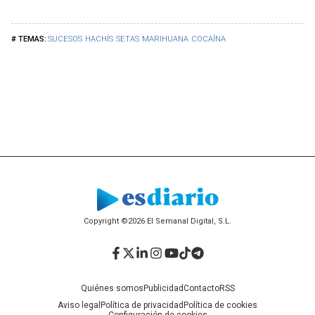
SUCESOS
HACHÍS
SETAS
MARIHUANA
COCAÍNA
Copyright ©2026 El Semanal Digital, S.L.
Facebook
Twitter
LinkedIn
Instagram
YouTube
TikTok
Telegram
Quiénes somos
Publicidad
Contacto
RSS
Aviso legal
Política de privacidad
Política de cookies