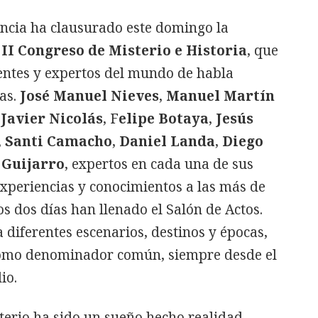
encia ha clausurado este domingo la
l
II Congreso de Misterio e Historia
, que
entes y expertos del mundo de habla
as.
José Manuel Nieves
,
Manuel Martín
Javier Nicolás
, F
elipe Botaya
,
Jesús
,
Santi Camacho
,
Daniel Landa
,
Diego
 Guijarro
, expertos en cada una de sus
experiencias y conocimientos a las más de
s dos días han llenado el Salón de Actos.
 diferentes escenarios, destinos y épocas,
a como denominador común, siempre desde el
io.
terio ha sido un sueño hecho realidad,