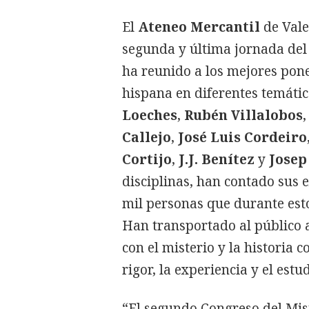
El
Ateneo Mercantil
de Val
segunda y última jornada de
ha reunido a los mejores pon
hispana en diferentes temátic
Loeches
,
Rubén Villalobos
,
Callejo
,
José Luis Cordeiro
Cortijo
,
J.J. Benítez
y
Josep
disciplinas, han contado sus 
mil personas que durante esto
Han transportado al público a
con el misterio y la histori
rigor, la experiencia y el estud
“El segundo Congreso del Mis