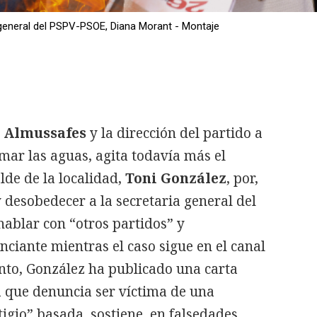
 general del PSPV-PSOE, Diana Morant - Montaje
n
Almussafes
y la dirección del partido a
lmar las aguas, agita todavía más el
lde de la localidad,
Toni González
, por,
desobedecer a la secretaria general del
 hablar con “otros partidos” y
ciante mientras el caso sigue en el canal
nto, González ha publicado una carta
la que denuncia ser víctima de una
gio” basada, sostiene, en falsedades.