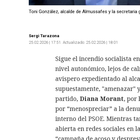
Toni González, alcalde de Almussafes y la secretaria
Sergi Tarazona
25.02.2026 | 17:51
Actualizado:
25.02.2026 | 18:01
Sigue el incendio socialista e
nivel autonómico, lejos de ca
avispero expedientado al alca
supuestamente, "amenazar" y 
partido,
Diana Morant
, por
por “menospreciar” a la denun
interno del PSOE. Mientras ta
abierta en redes sociales en 
“campaña de acoso y despresti