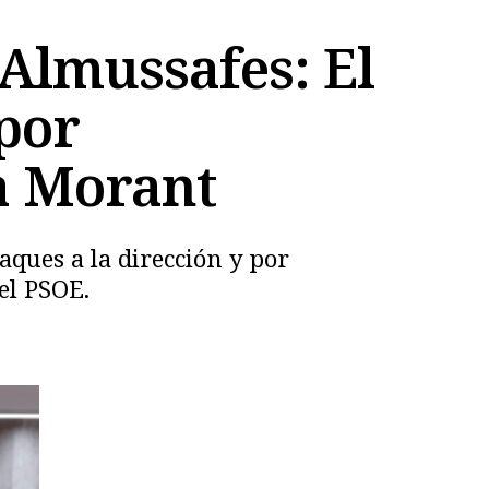
 Almussafes: El
por
a Morant
taques a la dirección y por
del PSOE.