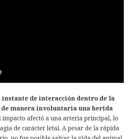
 instante de interacción dentro de la
 de manera involuntaria una herida
 impacto afectó a una arteria principal, lo
ia de carácter letal. A pesar de la rápida
io, no fue posible salvar la vida del animal.