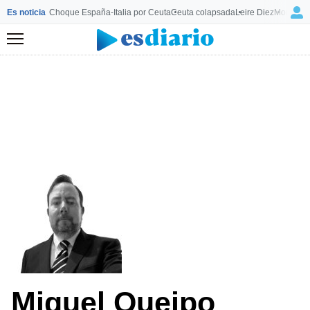
Es noticia
Choque España-Italia por Ceuta
Ceuta colapsada
Leire Diez
Mourinho
Menú
Miguel Queipo