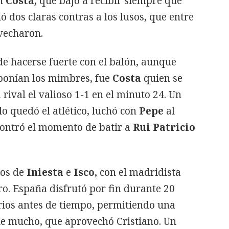
en
Costa,
que bajó a recibir siempre que
 dos claras contras a los lusos, que entre
vecharon.
 de hacerse fuerte con el balón, aunque
onían los mimbres, fue
Costa
quien se
 rival el valioso 1-1 en el minuto 24. Un
lo quedó el atlético, luchó con
Pepe
al
contró el momento de batir a
Rui Patricio
tos de
Iniesta
e
Isco,
con el madridista
ro. España disfrutó por fin durante 20
rios antes de tiempo, permitiendo una
de mucho, que aprovechó Cristiano. Un