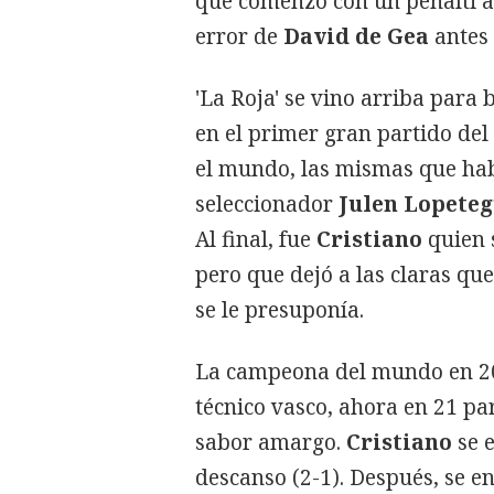
que comenzó con un penalti a 
error de
David de Gea
antes 
'La Roja' se vino arriba para
en el primer gran partido del
el mundo, las mismas que hab
seleccionador
Julen Lopeteg
Al final, fue
Cristiano
quien s
pero que dejó a las claras qu
se le presuponía.
La campeona del mundo en 201
técnico vasco, ahora en 21 pa
sabor amargo.
Cristiano
se 
descanso (2-1). Después, se e