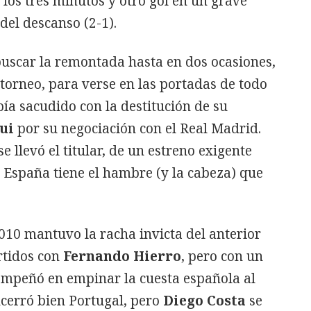
los tres minutos y otro gol en un grave
del descanso (2-1).
 buscar la remontada hasta en dos ocasiones,
 torneo, para verse en las portadas de todo
ía sacudido con la destitución de su
ui
por su negociación con el Real Madrid.
e llevó el titular, de un estreno exigente
e España tiene el hambre (y la cabeza) que
0 mantuvo la racha invicta del anterior
rtidos con
Fernando Hierro
, pero con un
empeñó en empinar la cuesta española al
ncerró bien Portugal, pero
Diego Costa
se