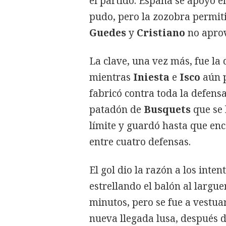
el partido. España se apoyó 
pudo, pero la zozobra permitió
Guedes
y
Cristiano
no apro
La clave, una vez más, fue la
mientras
Iniesta
e
Isco
aún p
fabricó contra toda la defensa
patadón de
Busquets
que se 
límite y guardó hasta que en
entre cuatro defensas.
El gol dio la razón a los inten
estrellando el balón al largue
minutos, pero se fue a vestua
nueva llegada lusa, después 