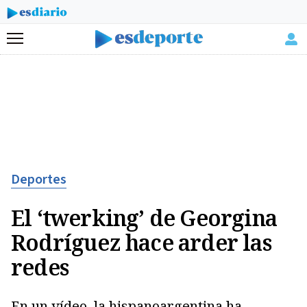
Menú
Deportes
El ‘twerking’ de Georgina
Rodríguez hace arder las
redes
En un vídeo, la hispanoargentina ha