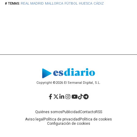
REAL MADRID
MALLORCA
FÚTBOL
HUESCA
CÁDIZ
Copyright ©2026 El Semanal Digital, S.L.
Facebook
Twitter
LinkedIn
Instagram
YouTube
TikTok
Telegram
Quiénes somos
Publicidad
Contacto
RSS
Aviso legal
Política de privacidad
Política de cookies
Configuración de cookies