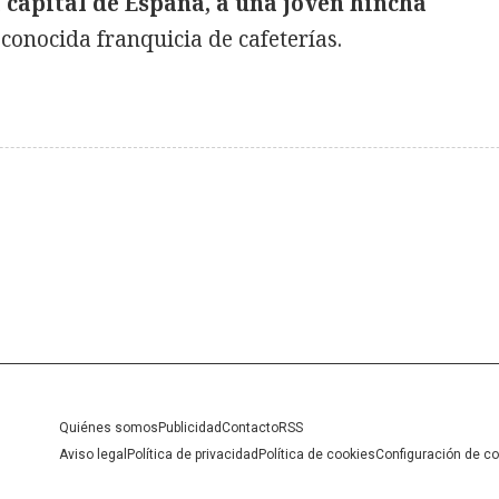
a capital de España, a una joven hincha
conocida franquicia de cafeterías.
Quiénes somos
Publicidad
Contacto
RSS
Aviso legal
Política de privacidad
Política de cookies
Configuración de c