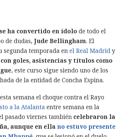
 se ha convertido en ídolo
de todo el
po de dudas,
Jude Bellingham
. El
e su segunda temporada en
el Real Madrid
y
 con goles, asistencias y títulos como
ague
, este curso sigue siendo uno de los
chada de la entidad de Concha Espina.
esta semana el choque contra el Rayo
to a la Atalanta
entre semana en la
l pasado viernes también
celebraron la
ña, aunque en ella
no estuvo presente
ian Mbappé
, que se lesionó en el duelo