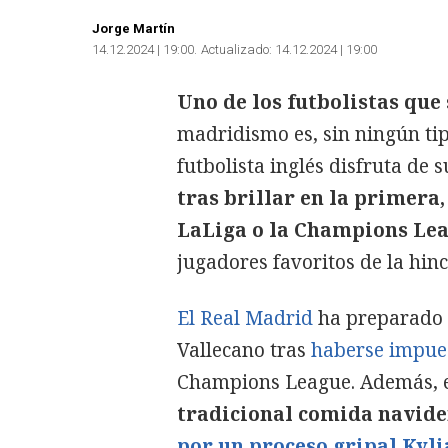
Jorge Martín
14.12.2024 | 19:00
Actualizado:
14.12.2024 | 19:00
Uno de los futbolistas que
madridismo es, sin ningún ti
futbolista inglés disfruta d
tras brillar en la primera,
LaLiga o la Champions Le
jugadores favoritos de la hin
El Real Madrid
ha preparado 
Vallecano tras
haberse impues
Champions League. Además, e
tradicional comida navide
por un proceso gripal Kyl