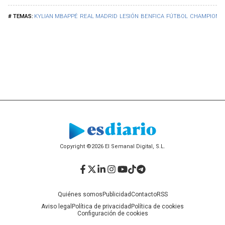
KYLIAN MBAPPÉ
REAL MADRID
LESIÓN
BENFICA
FÚTBOL
CHAMPIONS 
Copyright ©2026 El Semanal Digital, S.L.
Facebook
Twitter
LinkedIn
Instagram
YouTube
TikTok
Telegram
Quiénes somos
Publicidad
Contacto
RSS
Aviso legal
Política de privacidad
Política de cookies
Configuración de cookies