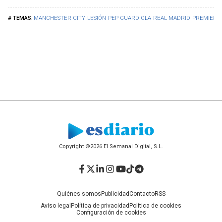
MANCHESTER CITY
LESIÓN
PEP GUARDIOLA
REAL MADRID
PREMIER 
Copyright ©2026 El Semanal Digital, S.L.
Facebook
Twitter
LinkedIn
Instagram
YouTube
TikTok
Telegram
Quiénes somos
Publicidad
Contacto
RSS
Aviso legal
Política de privacidad
Política de cookies
Configuración de cookies