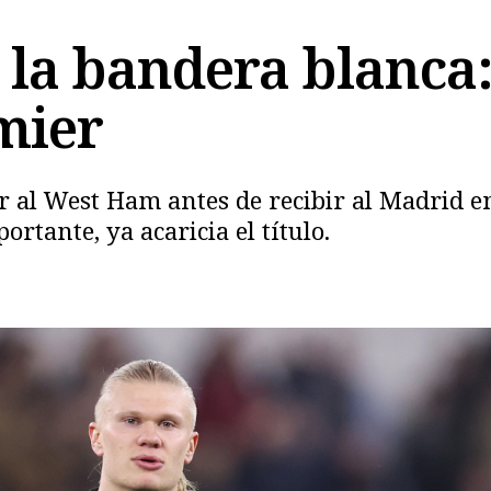
 la bandera blanca:
mier
Copiar
 al West Ham antes de recibir al Madrid en
rtante, ya acaricia el título.