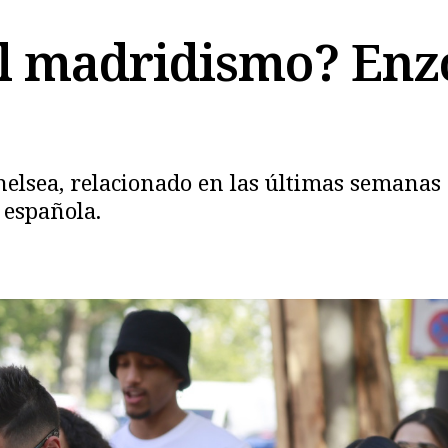
el madridismo? En
elsea, relacionado en las últimas semanas c
Copiar
l española.