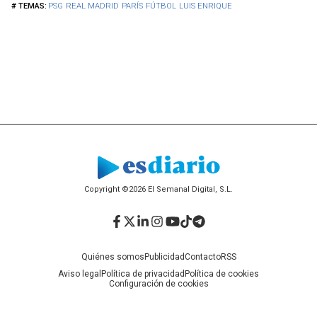
PSG
REAL MADRID
PARÍS
FÚTBOL
LUIS ENRIQUE
Copyright ©2026 El Semanal Digital, S.L.
Facebook
Twitter
LinkedIn
Instagram
YouTube
TikTok
Telegram
Quiénes somos
Publicidad
Contacto
RSS
Aviso legal
Política de privacidad
Política de cookies
Configuración de cookies