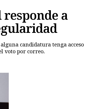
d responde a
egularidad
e alguna candidatura tenga acceso
l voto por correo.