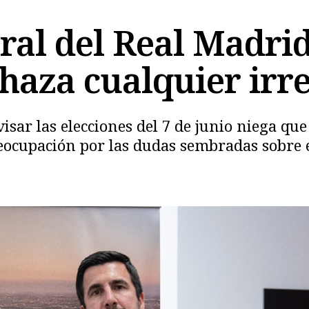
oral del Real Madri
haza cualquier irr
sar las elecciones del 7 de junio niega qu
reocupación por las dudas sembradas sobre e
Copiar