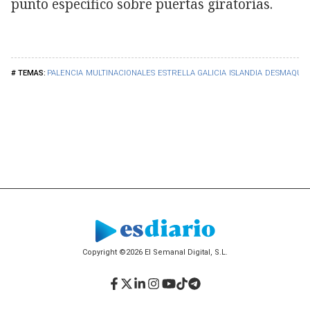
punto específico sobre puertas giratorias.
PALENCIA
MULTINACIONALES
ESTRELLA GALICIA
ISLANDIA
DESMAQUIL
Copyright ©2026 El Semanal Digital, S.L.
Facebook
Twitter
LinkedIn
Instagram
YouTube
TikTok
Telegram