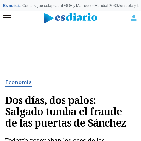
Es noticia
Ceuta sigue colapsada
PSOE y Marruecos
Mundial 2030
Zarzuela y M
Menú
Economía
Dos días, dos palos:
Salgado tumba el fraude
de las puertas de Sánchez
Todavía resonaban los ecos de las