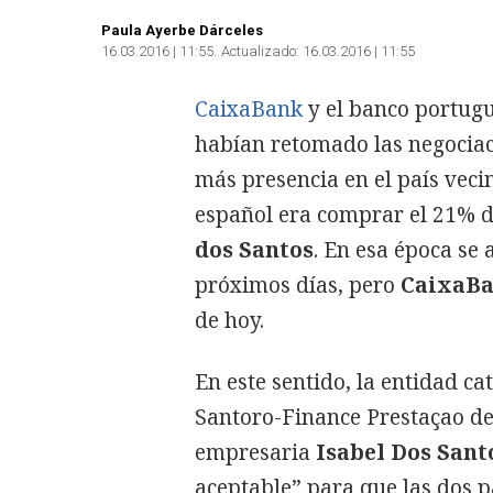
Paula Ayerbe Dárceles
16.03.2016 | 11:55
Actualizado:
16.03.2016 | 11:55
CaixaBank
y el banco portug
habían retomado las negociaci
más presencia en el país veci
español era comprar el 21% d
dos Santos
. En esa época se
próximos días, pero
CaixaB
de hoy.
En este sentido, la entidad c
Santoro-Finance Prestaçao de 
empresaria
Isabel Dos Sant
aceptable” para que las dos p