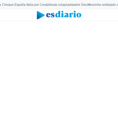
a
Choque España-Italia por Ceuta
Ceuta colapsada
Leire Diez
Mourinho enfadado c