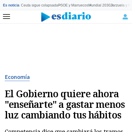
Es noticia
Ceuta sigue colapsada
PSOE y Marruecos
Mundial 2030
Zarzuela y M
Menú
Economía
El Gobierno quiere ahora
"enseñarte" a gastar menos
luz cambiando tus hábitos
Competencia dice que cambiará los tramos