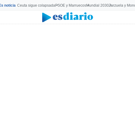
Es noticia
Ceuta sigue colapsada
PSOE y Marruecos
Mundial 2030
Zarzuela y Mon