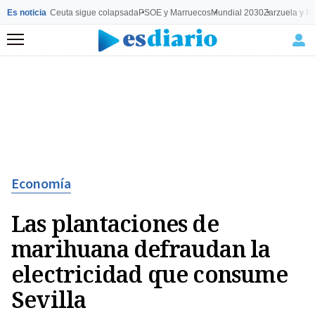
Es noticia
Ceuta sigue colapsada
PSOE y Marruecos
Mundial 2030
Zarzuela y M
Menú
Economía
Las plantaciones de
marihuana defraudan la
electricidad que consume
Sevilla