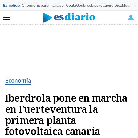
Es noticia
Choque España-Italia por Ceuta
Ceuta colapsada
Leire Diez
Mourinho
Menú
Economía
Iberdrola pone en marcha
en Fuerteventura la
primera planta
fotovoltaica canaria