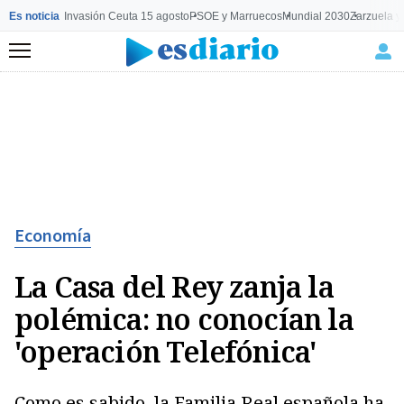
Es noticia
Invasión Ceuta 15 agosto
PSOE y Marruecos
Mundial 2030
Zarzuela y
Menú
Economía
La Casa del Rey zanja la
polémica: no conocían la
'operación Telefónica'
Como es sabido, la Familia Real española ha