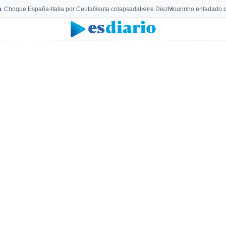
a
Choque España-Italia por Ceuta
Ceuta colapsada
Leire Diez
Mourinho enfadado c