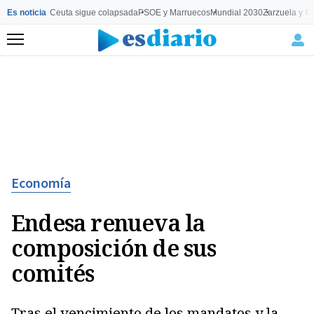
Es noticia
Ceuta sigue colapsada
PSOE y Marruecos
Mundial 2030
Zarzuela y M
Menú
Economía
Endesa renueva la
composición de sus
comités
Tras el vencimiento de los mandatos y la